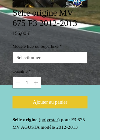
Selle origine MV
675 F3 2012-2013
Prix
156,00 €
Modèle Eco ou Superbike
*
Quantité
*
Ajouter au panier
Selle origine
(
polyester
) pour F3 675
MV AGUSTA modèle 2012-2013