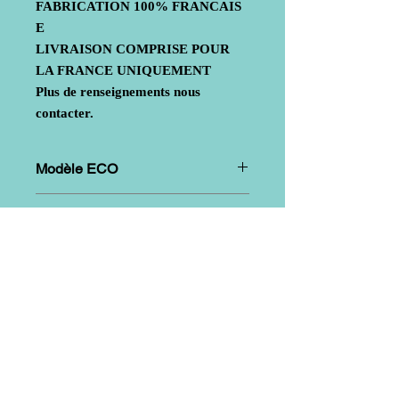
FABRICATION
100%
FRANCAIS
E
LIVRAISON COMPRISE POUR
LA FRANCE UNIQUEMENT
Plus de renseignements nous
contacter.
Modèle ECO
Mode de fabrication
: Mat de verre +
Modèle SUPERBIKE
renforts aux points de fixation et
d'assemblage
Mode de fabrication
: Mat de verre +
tissu Sergé (assurant une très bonne
résistance mécanique) + renforts aux
points de fixation et d'assemblage