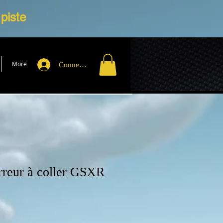
 piste
More
Connexion
rreur à coller GSXR