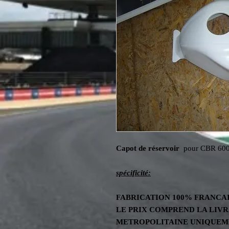
Capot de réservoir
pour CBR 60
spécificité:
FABRICATION
100%
FRANCA
LE PRIX COMPREND LA LIV
METROPOLITAINE UNIQUEM