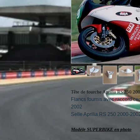
Tête de fourche Aprilia RS 250 20
Flancs fournis avec raccord cen
2002
Selle Aprilia RS 250 2000-200
Modèle SUPERBIKE en photo