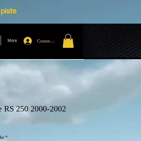
 piste
More
Connexion
e RS 250 2000-2002
ike
*