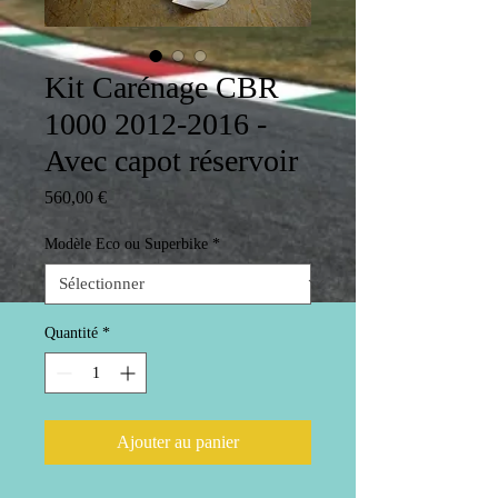
Kit Carénage CBR
1000 2012-2016 -
Avec capot réservoir
Prix
560,00 €
Modèle Eco ou Superbike
*
Quantité
*
Ajouter au panier