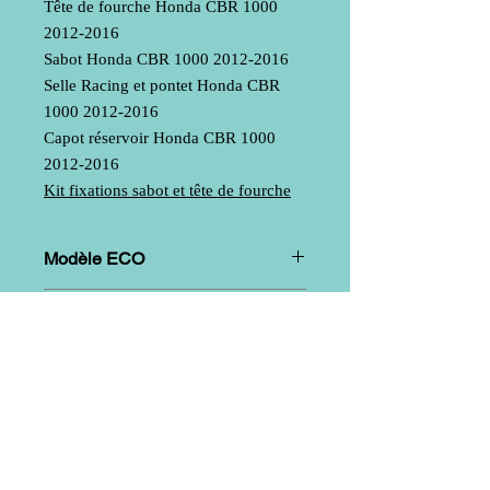
Tête de fourche Honda CBR 1000
2012-2016
Sabot Honda CBR 1000 2012-2016
Selle Racing et pontet Honda CBR
1000 2012-2016
Capot réservoir Honda CBR 1000
2012-2016
Kit fixations sabot et tête de fourche
Modèle ECO
Mode de fabrication
: Mat de verre +
Modèle SUPERBIKE
renforts aux points de fixation et
d'assemblage
Mode de fabrication
: Mat de verre +
tissu Sergé (assurant une très bonne
résistance mécanique) + renforts aux
points de fixation et d'assemblage