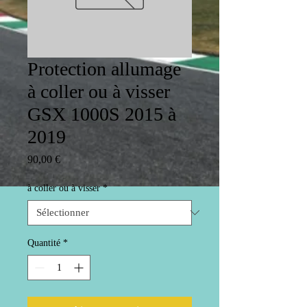
Protection allumage
à coller ou à visser
GSX 1000S 2015 à
2019
Prix
90,00 €
à coller ou à visser
*
Quantité
*