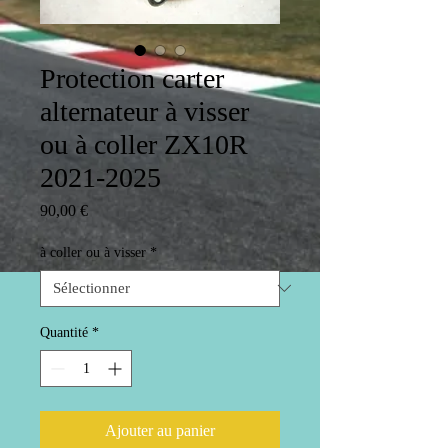
Protection carter
alternateur à visser
ou à coller ZX10R
2021-2025
Prix
90,00 €
à coller ou à visser
*
Quantité
*
Ajouter au panier