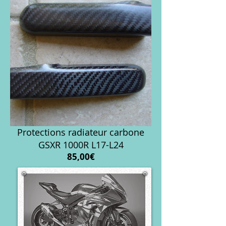
Protections radiateur carbone
GSXR 1000R L17-L24
Prix
85,00€