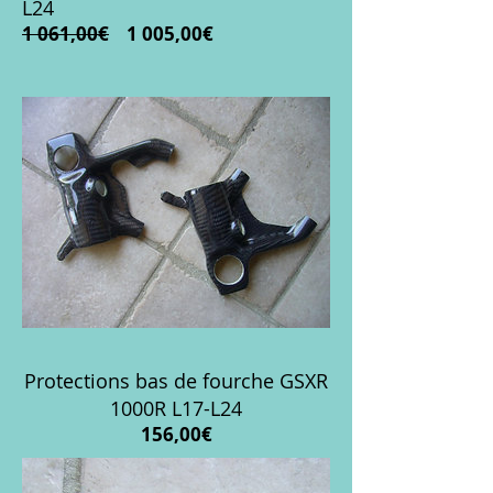
L24
Prix
Prix
1 061,00€
1 005,00€
original
promotionnel
Protections bas de fourche GSXR
1000R L17-L24
Prix
156,00€