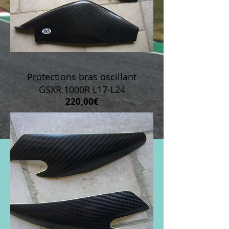
Protections bras oscillant
GSXR 1000R L17-L24
Prix
220,00€