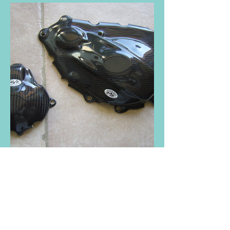
Protections carter à visser ou à
coller GSXR 1000R L17-L24
Prix
200,00€