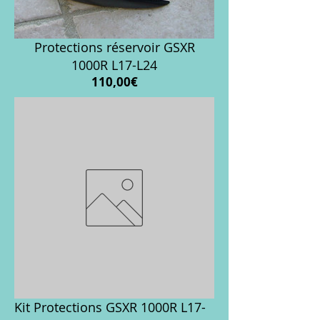
Protections réservoir GSXR
1000R L17-L24
Prix
110,00€
Kit Protections GSXR 1000R L17-