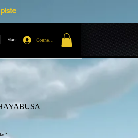
 piste
More
Connexion
0 HAYABUSA
ike
*