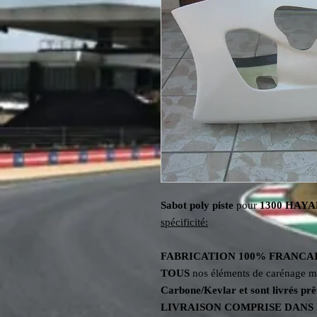
Sabot
poly piste
pour
1300 HAY
spécificité:
FABRICATION
100%
FRANCA
TOUS
nos éléments de carénage mo
Carbone/Kevlar et sont livrés prê
LIVRAISON COMPRISE DANS 