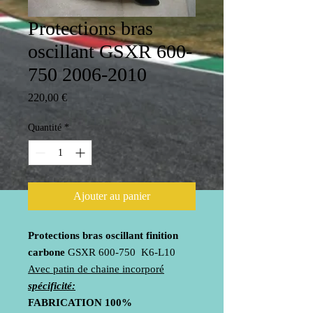
Protections bras
oscillant GSXR 600-
750 2006-2010
Prix
220,00 €
Quantité
*
Ajouter au panier
Protections bras oscillant finition
carbone
GSXR 600-750 K6-L10
Avec patin de chaine incorporé
spécificité:
FABRICATION
100%