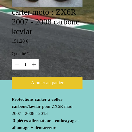
carter moto : ZX6R
2007 - 2008 carbone
kevlar
Prix
151,20 €
Quantité
*
Ajouter au panier
Protections carter à coller
carbone/kevlar
pour ZX6R mod.
2007 - 2008 - 2013
3 pièces alternateur - embrayage -
allumage + démarreur.