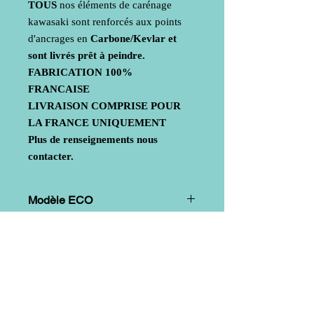
TOUS
nos éléments de carénage
kawasaki sont renforcés aux points
d'ancrages en
Carbone/Kevlar
et
sont livrés prêt à peindre.
FABRICATION
100%
FRANCAISE
LIVRAISON COMPRISE POUR
LA FRANCE UNIQUEMENT
Plus de renseignements nous
contacter.
Modèle ECO
Mode de fabrication
: Mat de verre +
Modèle SUPERBIKE
renforts aux points de fixation et
d'assemblage
Mode de fabrication
: Mat de verre +
tissu Sergé (assurant une très bonne
résistance mécanique) + renforts aux
points de fixation et d'assemblage