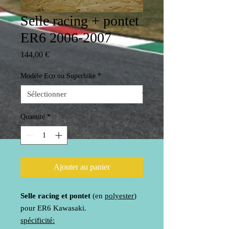
Selle racing + pontet
ER6 2006-2007
Prix
144,00 €
Modèle Eco ou Superbike
*
Quantité
*
Ajouter au panier
Selle racing et pontet
(en
polyester
)
pour ER6 Kawasaki.
spécificité: