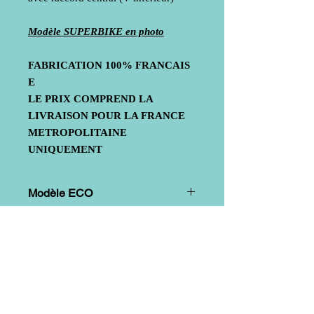
Modèle SUPERBIKE en photo
FABRICATION
100%
FRANCAIS
E
LE PRIX COMPREND LA
LIVRAISON POUR LA FRANCE
METROPOLITAINE
UNIQUEMENT
Modèle ECO
Mode de fabrication
: Mat de verre +
Modèle SUPERBIKE
renforts aux points de fixation et
d'assemblage
Mode de fabrication
: Mat de verre +
tissu Sergé (assurant une très bonne
résistance mécanique) + renforts aux
points de fixation et d'assemblage