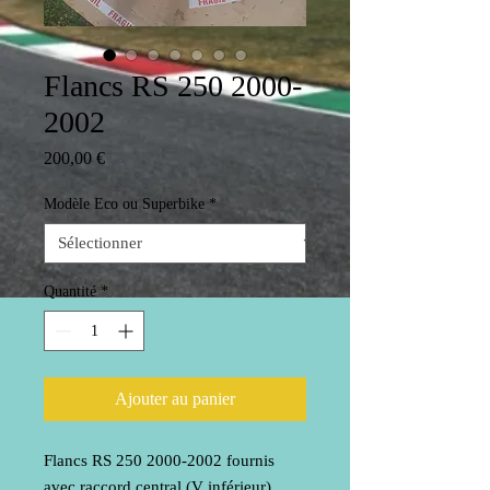
Flancs RS 250 2000-
2002
Prix
200,00 €
Modèle Eco ou Superbike
*
Quantité
*
Ajouter au panier
Flancs RS 250 2000-2002 fournis
avec raccord central (V inférieur)