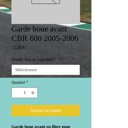
Garde boue avant
CBR 600 2005-2006
Prix
72,00 €
Modèle Eco ou Superbike
*
Quantité
*
Ajouter au panier
Garde boue avant en fibre pour