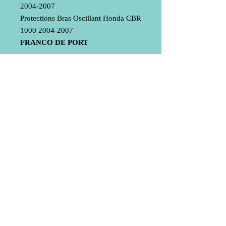
2004-2007
Protections Bras Oscillant Honda CBR
1000 2004-2007
FRANCO DE PORT
Livraison
Mentions légales
© 2020 by Bub-Composite
Do Not Sell My Personal Information