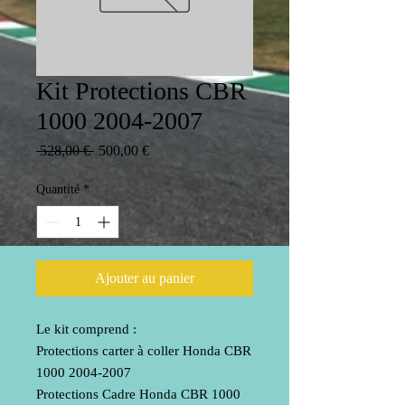
Kit Protections CBR
1000 2004-2007
Prix
Prix
 528,00 € 
500,00 €
original
promotionnel
Quantité
*
Ajouter au panier
Le kit comprend :
Protections carter à coller Honda CBR
1000 2004-2007
Protections Cadre Honda CBR 1000