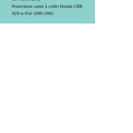
Protections carter à coller Honda CBR
929 et 954 1999-2003
Livraison
Mentions légales
© 2020 by Bub-Composite
Do Not Sell My Personal Information
Conditions générales