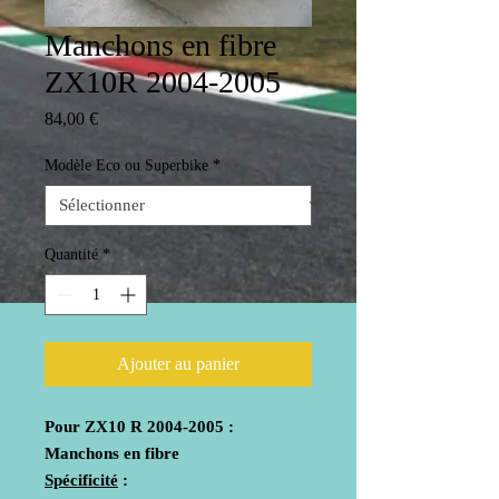
Manchons en fibre
ZX10R 2004-2005
Prix
84,00 €
Modèle Eco ou Superbike
*
Quantité
*
Ajouter au panier
Pour ZX10 R 2004-2005 :
Manchons en fibre
Spécificité
: