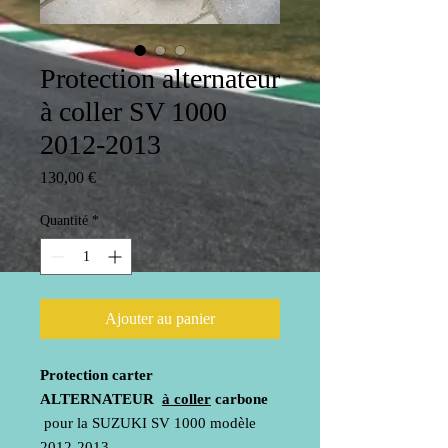
Protection alternateur
à coller SV 1000
2012-2013
Prix
130,00 €
Quantité
*
Ajouter au panier
Protection carter
ALTERNATEUR
à coller
carbone
pour la SUZUKI SV 1000 modèle
2012-2013