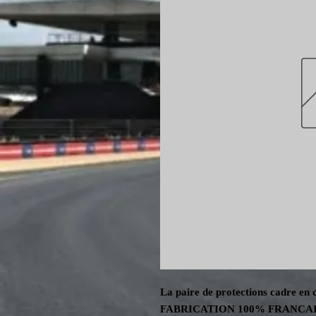
La paire de protections cadre e
FABRICATION 100%
FRANCA