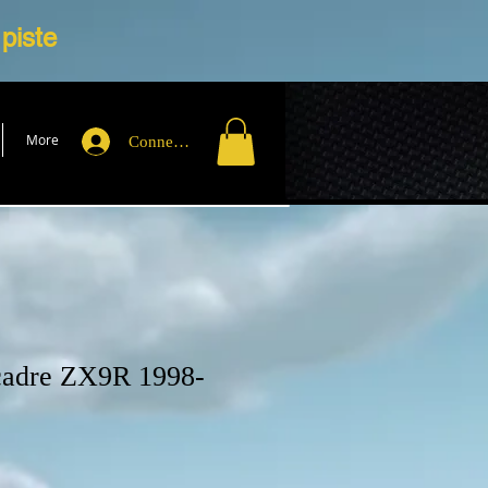
 piste
More
Connexion
 cadre ZX9R 1998-