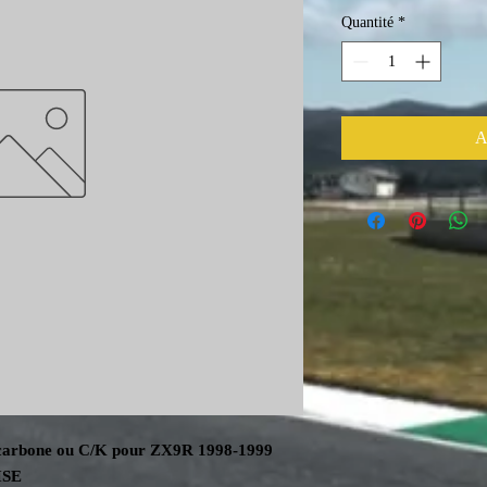
Quantité
*
A
n carbone ou C/K pour ZX9R 1998-1999
ISE