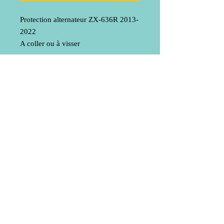
Protection alternateur ZX-636R 2013-
2022
A coller ou à visser
Livraison
Mentions légales
© 2020 by Bub-Composite
Do Not Sell My Personal Information