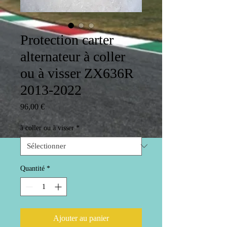
Protection carter
alternateur à coller
ou à visser ZX636R
2013-2022
Prix
96,00 €
à coller ou à visser
*
Quantité
*
Ajouter au panier