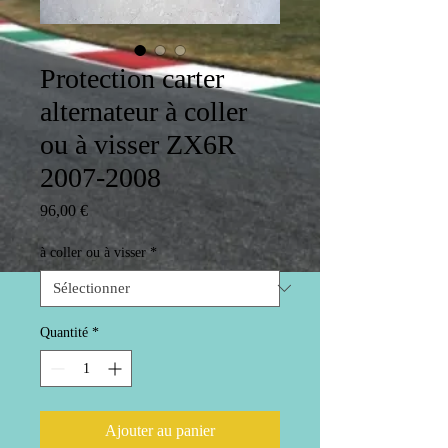
Protection carter
alternateur à coller
ou à visser ZX6R
2007-2008
Prix
96,00 €
à coller ou à visser
*
Quantité
*
Ajouter au panier