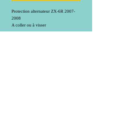
Protection alternateur ZX-6R 2007-
2008
A coller ou à visser
Livraison
Mentions légales
© 2020 by Bub-Composite
Do Not Sell My Personal Information