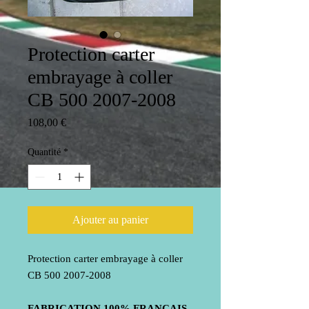
Protection carter
embrayage à coller
CB 500 2007-2008
Prix
108,00 €
Quantité
*
Ajouter au panier
Protection carter embrayage à coller
CB 500 2007-2008
FABRICATION
100%
FRANCAIS