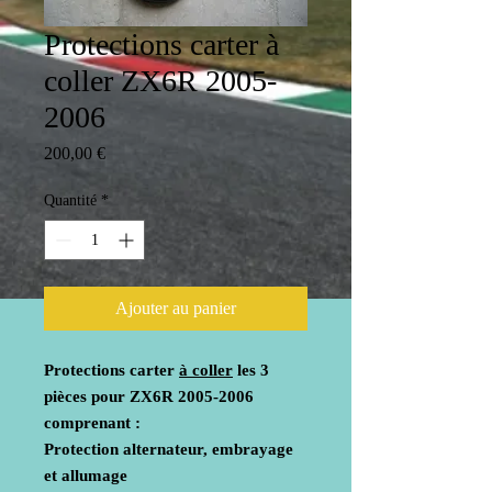
Protections carter à
coller ZX6R 2005-
2006
Prix
200,00 €
Quantité
*
Ajouter au panier
Protections carter
à coller
les 3
pièces pour ZX6R 2005-2006
comprenant :
Protection alternateur, embrayage
et allumage