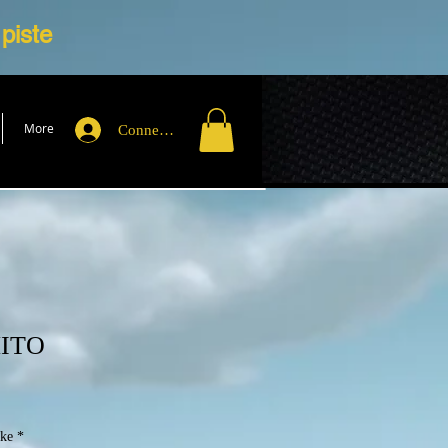
 piste
More
Connexion
MITO
ike
*