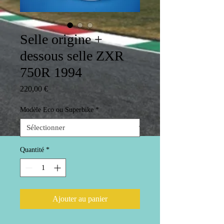
Selle origine +
dessous selle ZXR
750R 1994
Prix
220,00 €
Modèle Eco ou Superbike
*
Quantité
*
Ajouter au panier