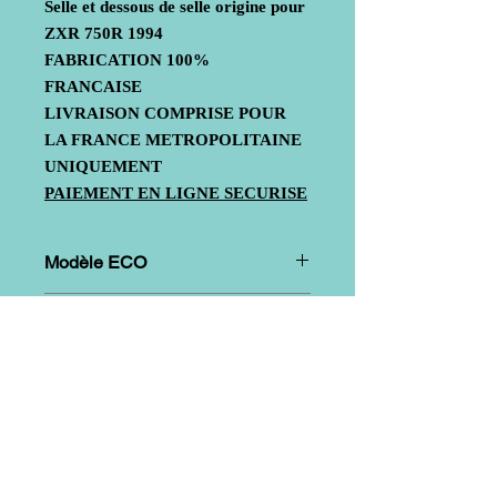
Selle et dessous de selle origine pour
ZXR 750R 1994
FABRICATION 100%
FRANCAISE
LIVRAISON COMPRISE POUR
LA FRANCE METROPOLITAINE
UNIQUEMENT
PAIEMENT EN LIGNE SECURISE
Modèle ECO
Mode de fabrication
: Mat de verre +
Modèle SUPERBIKE
renforts aux points de fixation et
d'assemblage
Mode de fabrication
: Mat de verre +
tissu Sergé (assurant une très bonne
résistance mécanique) + renforts aux
points de fixation et d'assemblage