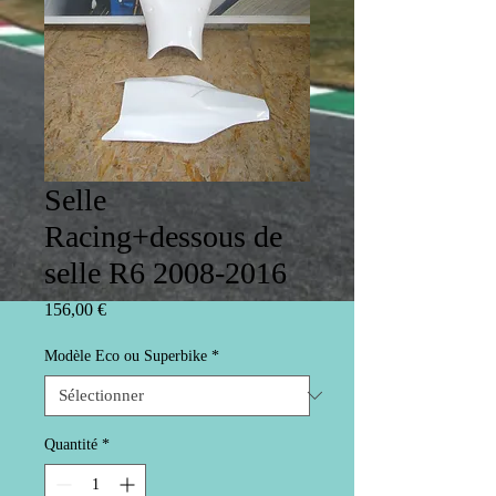
Selle
Racing+dessous de
selle R6 2008-2016
Prix
156,00 €
Modèle Eco ou Superbike
*
Quantité
*