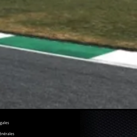
gales
énérales