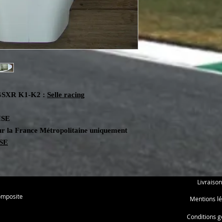
 GSXR K1-K2 :
Selle racing
ISE
ur la France Métropolitaine uniquement
SE
Livraison
omposite
Mentions lé
Conditions g
l My Personal Information