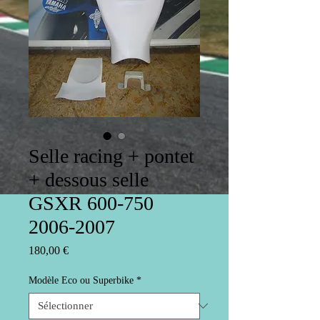
Selle racing + pontet
+ dessous selle
GSXR 600-750
2006-2007
Prix
180,00 €
Modèle Eco ou Superbike
*