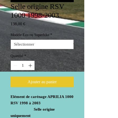
Selle origine RSV
1000 1998-2003
Prix
138,00 €
Modèle Eco ou Superbike
*
Quantité
*
Ajouter au panier
Elément de carénage APRILIA 1000
RSV 1998 à 2003
Selle origine
uniquement