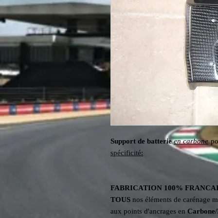
Support de batterie
en carbone
po
spécificité:
FABRICATION
100%
FRANCA
TOUS
nos éléments de carénage 
aux points d'ancrages en
Carbone/K