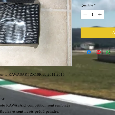
Quantité
*
A
ur la KAWASAKI ZX10R de 2011 2015
ISE
moto KAWASAKI compétition sont renforcés
evlar et sont livrés prêt à peindre.