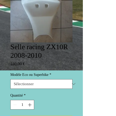
Selle racing ZX10R
2008-2010
Prix
180,00 €
Modèle Eco ou Superbike
*
Quantité
*