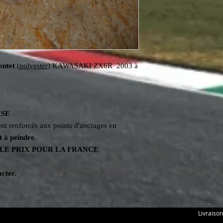
ontet
(
polyester
) KAWASAKI ZX6R 2003 à
ISE
nt renforcés aux points d'ancrages en
t à peindre.
LE PRIX POUR LA FRANCE
cter.
Livraison