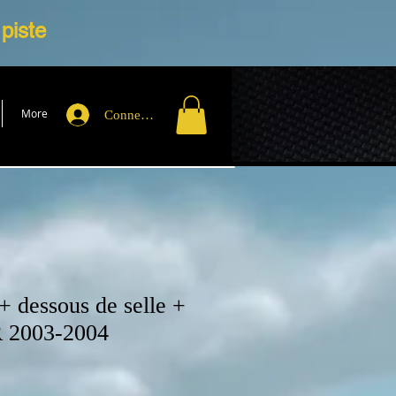
 piste
More
Connexion
 + dessous de selle +
R 2003-2004