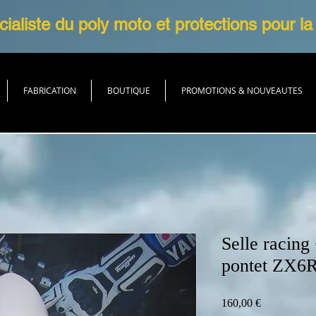
ialiste du poly moto et protections pour la
FABRICATION
BOUTIQUE
PROMOTIONS & NOUVEAUTES
Selle racing
pontet ZX6
Prix
160,00 €